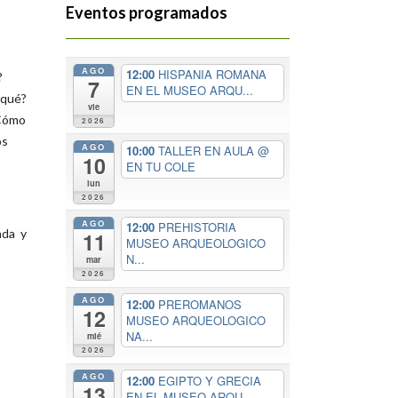
Eventos programados
AGO
12:00
HISPANIA ROMANA
?
7
EN EL MUSEO ARQU...
 qué?
vie
¿Cómo
2026
os
AGO
10:00
TALLER EN AULA
@
10
EN TU COLE
lun
2026
AGO
12:00
PREHISTORIA
ada y
11
MUSEO ARQUEOLOGICO
N...
mar
2026
AGO
12:00
PREROMANOS
12
MUSEO ARQUEOLOGICO
NA...
mié
2026
AGO
12:00
EGIPTO Y GRECIA
13
EN EL MUSEO ARQU...