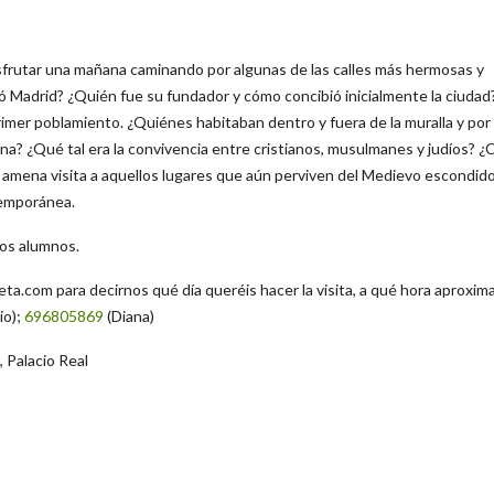
sfrutar una mañana caminando por algunas de las calles más hermosas y
 Madrid? ¿Quién fue su fundador y cómo concibió inicialmente la ciudad
rimer poblamiento. ¿Quiénes habitaban dentro y fuera de la muralla y por
iana? ¿Qué tal era la convivencia entre cristianos, musulmanes y judíos? 
amena visita a aquellos lugares que aún perviven del Medievo escondid
ntemporánea.
los alumnos.
eta.com
para decirnos qué día queréis hacer la visita, a qué hora aproxim
io);
696805869
(Diana)
, Palacio Real