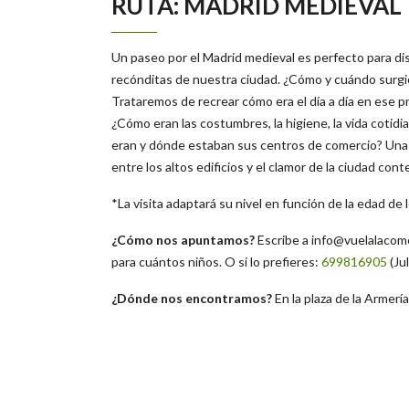
RUTA: MADRID MEDIEVAL
Un paseo por el Madrid medieval es perfecto para di
recónditas de nuestra ciudad. ¿Cómo y cuándo surgió
Trataremos de recrear cómo era el día a día en ese p
¿Cómo eran las costumbres, la higiene, la vida cotid
eran y dónde estaban sus centros de comercio? Una 
entre los altos edificios y el clamor de la ciudad co
*La visita adaptará su nivel en función de la edad de 
¿Cómo nos apuntamos?
Escribe a
info@vuelalacom
para cuántos niños. O si lo prefieres:
699816905
(Jul
¿Dónde nos encontramos?
En la plaza de la Armería