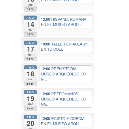
jue
2026
AGO
12:00
HISPANIA ROMANA
14
EN EL MUSEO ARQU...
vie
2026
AGO
10:00
TALLER EN AULA
@
17
EN TU COLE
lun
2026
AGO
12:00
PREHISTORIA
18
MUSEO ARQUEOLOGICO
N...
mar
2026
AGO
12:00
PREROMANOS
19
MUSEO ARQUEOLOGICO
NA...
mié
2026
AGO
12:00
EGIPTO Y GRECIA
20
EN EL MUSEO ARQU...
jue